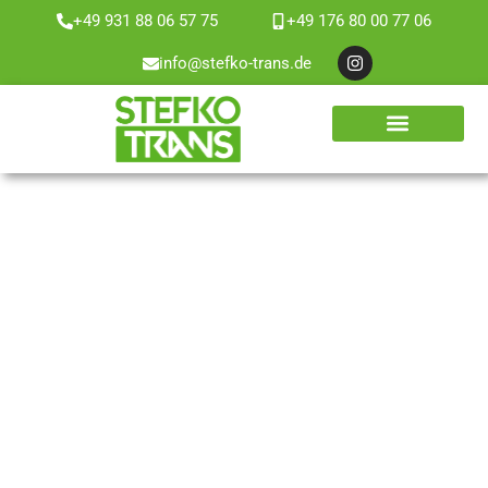
+49 931 88 06 57 75
+49 176 80 00 77 06
Zum
info@stefko-trans.de
Inhalt
springen
WEITERE LEISTUNGEN
ÜBER UNS