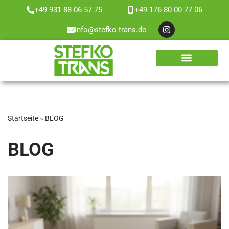
+49 931 88 06 57 75
+49 176 80 00 77 06
Zum
info@stefko-trans.de
Inhalt
springen
WEITERE LEISTUNGEN
ÜBER UNS
Startseite
»
BLOG
BLOG