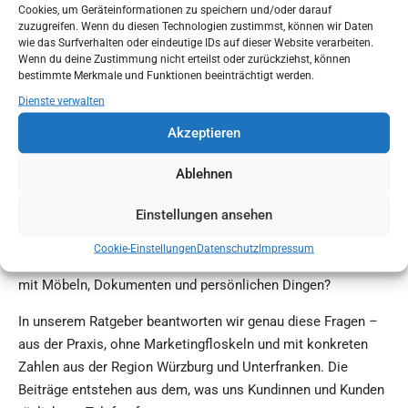
Entrümpelung, Haushalts- und
Cookies, um Geräteinformationen zu speichern und/oder darauf
zuzugreifen. Wenn du diesen Technologien zustimmst, können wir Daten
Wohnungsauflösung
wie das Surfverhalten oder eindeutige IDs auf dieser Website verarbeiten.
Wenn du deine Zustimmung nicht erteilst oder zurückziehst, können
bestimmte Merkmale und Funktionen beeinträchtigt werden.
Dienste verwalten
Eine Entrümpelung oder Haushaltsauflösung steht bei den
meisten Menschen nur ein- oder zweimal im Leben an –
Akzeptieren
häufig in einer ohnehin belastenden Situation: nach einem
Todesfall, beim Umzug eines Angehörigen ins Pflegeheim
Ablehnen
oder wenn eine Immobilie verkauft werden soll.
Einstellungen ansehen
Entsprechend groß sind die offenen Fragen. Was kostet eine
Wohnungsauflösung wirklich? Wer trägt die Kosten? Welche
Cookie-Einstellungen
Datenschutz
Impressum
Fristen gelten gegenüber dem Vermieter? Und was passiert
mit Möbeln, Dokumenten und persönlichen Dingen?
In unserem Ratgeber beantworten wir genau diese Fragen –
aus der Praxis, ohne Marketingfloskeln und mit konkreten
Zahlen aus der Region Würzburg und Unterfranken. Die
Beiträge entstehen aus dem, was uns Kundinnen und Kunden